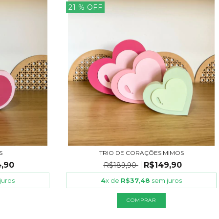
21
% OFF
S
TRIO DE CORAÇÕES MIMOS
,90
R$149,90
R$189,90
juros
4
x de
R$37,48
sem juros