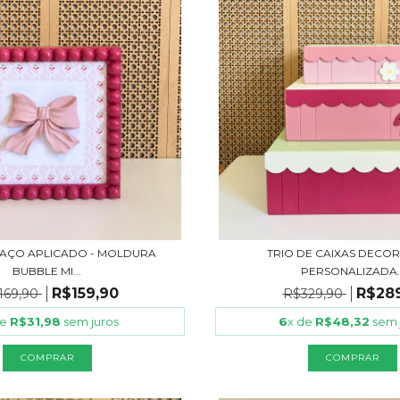
AÇO APLICADO - MOLDURA
TRIO DE CAIXAS DECOR
BUBBLE MI...
PERSONALIZADA..
R$159,90
R$28
169,90
R$329,90
de
R$31,98
sem juros
6
x de
R$48,32
sem 