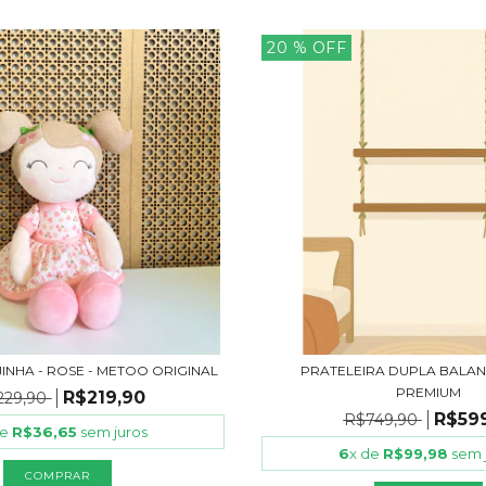
20
% OFF
INHA - ROSE - METOO ORIGINAL
PRATELEIRA DUPLA BALA
PREMIUM
R$219,90
229,90
R$59
R$749,90
de
R$36,65
sem juros
6
x de
R$99,98
sem 