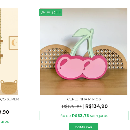
25
% OFF
NÇO SUPER
CEREJINHA MIMOS
R$134,90
R$179,90
9,90
4
x de
R$33,73
sem juros
juros