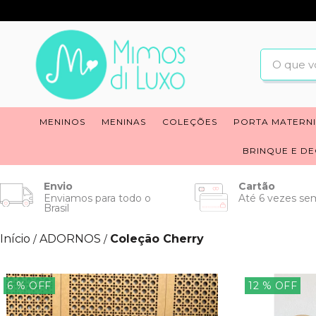
MENINOS
MENINAS
COLEÇÕES
PORTA MATERN
BRINQUE E D
Envio
Cartão
Enviamos para todo o
Até 6 vezes sem
Brasil
Início
ADORNOS
Coleção Cherry
/
/
6
% OFF
12
% OFF