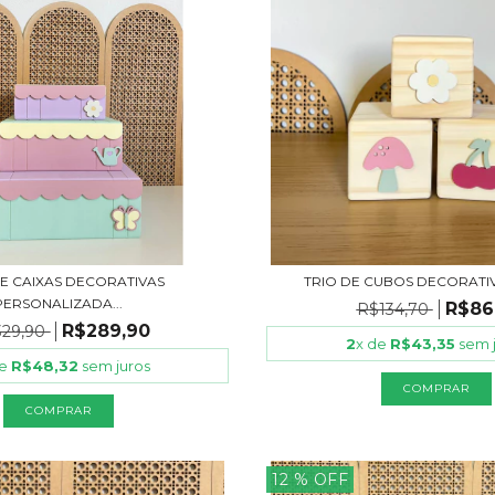
DE CAIXAS DECORATIVAS
TRIO DE CUBOS DECORATI
PERSONALIZADA...
R$86
R$134,70
R$289,90
329,90
2
x de
R$43,35
sem 
de
R$48,32
sem juros
12
% OFF