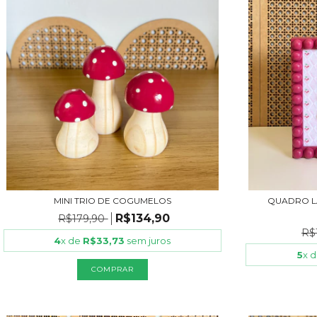
MINI TRIO DE COGUMELOS
QUADRO L
R$134,90
R$179,90
R$
4
x de
R$33,73
sem juros
5
x 