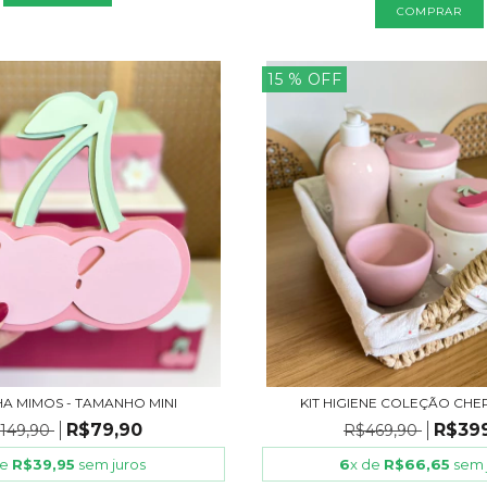
15
% OFF
HA MIMOS - TAMANHO MINI
KIT HIGIENE COLEÇÃO CHE
R$79,90
R$39
149,90
R$469,90
de
R$39,95
sem juros
6
x de
R$66,65
sem 