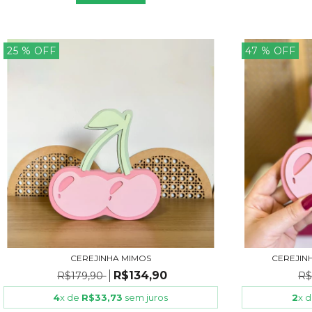
25
% OFF
47
% OFF
CEREJINHA MIMOS
CEREJIN
R$134,90
R$179,90
R$
4
x de
R$33,73
sem juros
2
x 