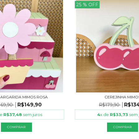
25
% OFF
MARGARIDA MIMOS ROSA
CEREJINHA MIMO
R$149,90
R$134
169,90
R$179,90
de
R$37,48
sem juros
4
x de
R$33,73
sem 