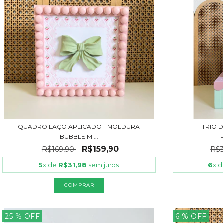
QUADRO LAÇO APLICADO - MOLDURA
TRIO 
BUBBLE MI...
R$159,90
R$169,90
R$
5
x de
R$31,98
sem juros
6
x 
25
% OFF
6
% OFF