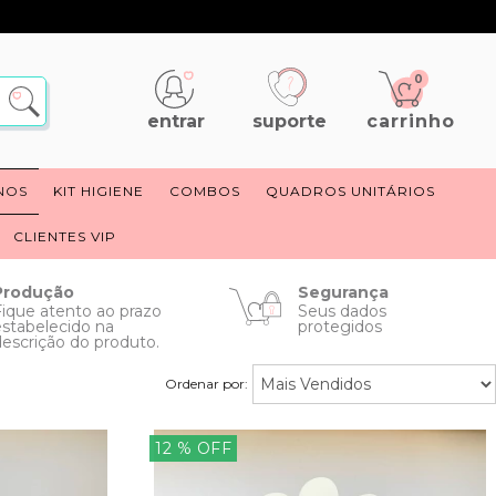
0
suporte
carrinho
entrar
NOS
KIT HIGIENE
COMBOS
QUADROS UNITÁRIOS
CLIENTES VIP
Produção
Segurança
Fique atento ao prazo
Seus dados
estabelecido na
protegidos
descrição do produto.
Ordenar por:
12
% OFF