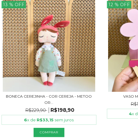
13
% OFF
12
% OFF
BONECA CEREJINHA - COR CEREJA - METOO
VASO 
OR...
R$
R$198,90
R$229,90
4
x 
6
x de
R$33,15
sem juros