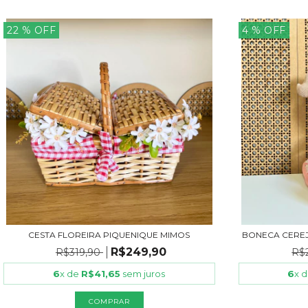
22
% OFF
4
% OFF
CESTA FLOREIRA PIQUENIQUE MIMOS
BONECA CEREJ
R$249,90
R$319,90
R$
6
x de
R$41,65
sem juros
6
x 