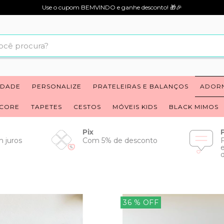
Use o cupom BEMVINDO e ganhe desconto! 🎁🎉
IDADE
PERSONALIZE
PRATELEIRAS E BALANÇOS
ADOR
ECORE
TAPETES
CESTOS
MÓVEIS KIDS
BLACK MIMOS
Pix
 juros
Com 5% de desconto
36
% OFF