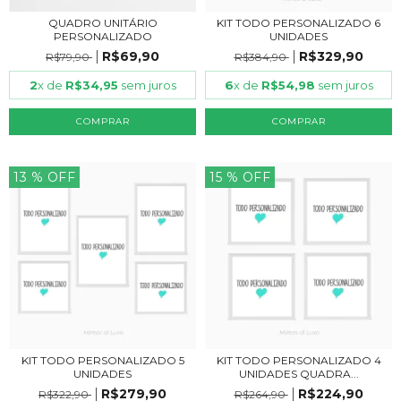
QUADRO UNITÁRIO
KIT TODO PERSONALIZADO 6
PERSONALIZADO
UNIDADES
R$69,90
R$329,90
R$79,90
R$384,90
2
x de
R$34,95
sem juros
6
x de
R$54,98
sem juros
COMPRAR
COMPRAR
13
% OFF
15
% OFF
KIT TODO PERSONALIZADO 5
KIT TODO PERSONALIZADO 4
UNIDADES
UNIDADES QUADRA...
R$279,90
R$224,90
R$322,90
R$264,90