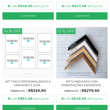
6
x de
R$46,65
sem juros
6
x de
R$37,48
sem juros
COMPRAR
COMPRAR
14
% OFF
13
% OFF
KIT TODO PERSONALIZADO 6
KIT 5 UNIDADES COM
UNIDADES 3 24X3...
ORIENTAÇÕES DIFERENTE...
R$329,90
R$279,90
R$384,90
R$322,90
6
x de
R$54,98
sem juros
6
x de
R$46,65
sem juros
COMPRAR
COMPRAR