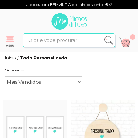
Use o cupom BEMVINDO e ganhe desconto! 🎁🎉
0
Início
/
Todo Personalizado
Ordenar por: