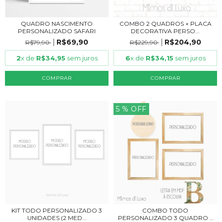
QUADRO NASCIMENTO
COMBO 2 QUADROS + PLACA
PERSONALIZADO SAFARI
DECORATIVA PERSO...
R$69,90
R$204,90
R$79,90
R$229,90
2
x de
R$34,95
sem juros
6
x de
R$34,15
sem juros
COMPRAR
COMPRAR
5
% OFF
KIT TODO PERSONALIZADO 3
COMBO TODO
UNIDADES (2 MED...
PERSONALIZADO 3 QUADRO +