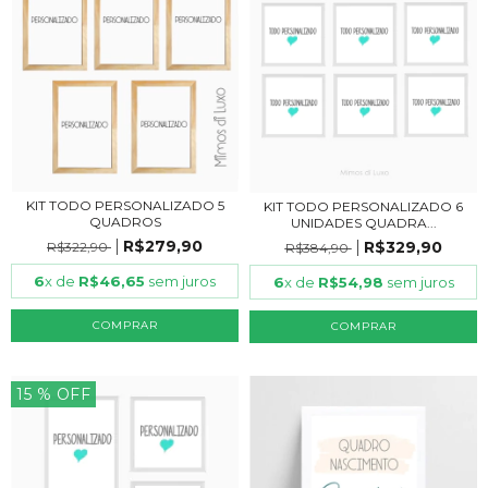
KIT TODO PERSONALIZADO 5
KIT TODO PERSONALIZADO 6
QUADROS
UNIDADES QUADRA...
R$279,90
R$329,90
R$322,90
R$384,90
6
x de
R$46,65
sem juros
6
x de
R$54,98
sem juros
COMPRAR
COMPRAR
15
% OFF