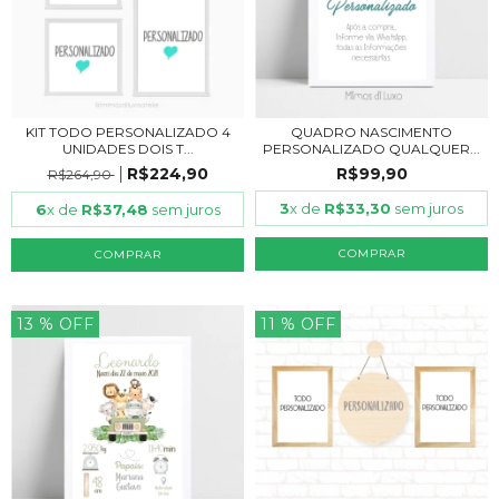
KIT TODO PERSONALIZADO 4
QUADRO NASCIMENTO
UNIDADES DOIS T...
PERSONALIZADO QUALQUER...
R$224,90
R$99,90
R$264,90
3
x de
R$33,30
sem juros
6
x de
R$37,48
sem juros
COMPRAR
COMPRAR
13
% OFF
11
% OFF