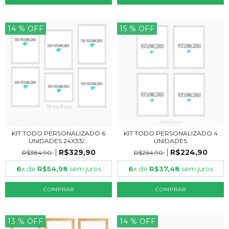
14
% OFF
15
% OFF
KIT TODO PERSONALIZADO 4
KIT TODO PERSONALIZADO 6
UNIDADES
UNIDADES 24X33/...
R$224,90
R$329,90
R$264,90
R$384,90
6
x de
R$37,48
sem juros
6
x de
R$54,98
sem juros
COMPRAR
COMPRAR
13
% OFF
14
% OFF