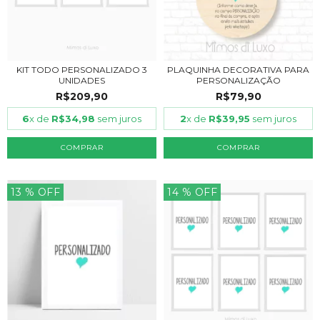
KIT TODO PERSONALIZADO 3
PLAQUINHA DECORATIVA PARA
UNIDADES
PERSONALIZAÇÃO
R$209,90
R$79,90
6
x de
R$34,98
sem juros
2
x de
R$39,95
sem juros
COMPRAR
13
% OFF
14
% OFF