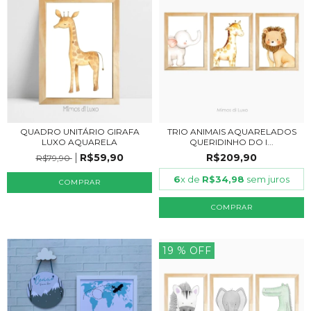
QUADRO UNITÁRIO GIRAFA
TRIO ANIMAIS AQUARELADOS
LUXO AQUARELA
QUERIDINHO DO I...
R$59,90
R$209,90
R$79,90
6
x de
R$34,98
sem juros
COMPRAR
COMPRAR
19
% OFF