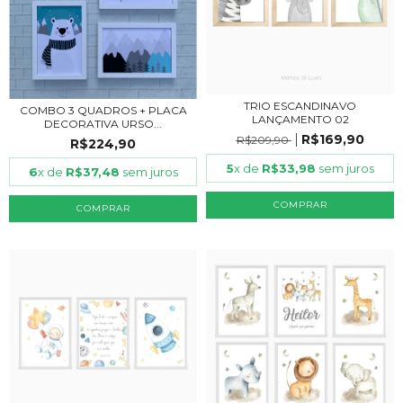
TRIO ESCANDINAVO
COMBO 3 QUADROS + PLACA
LANÇAMENTO 02
DECORATIVA URSO...
R$169,90
R$209,90
R$224,90
5
x de
R$33,98
sem juros
6
x de
R$37,48
sem juros
COMPRAR
COMPRAR