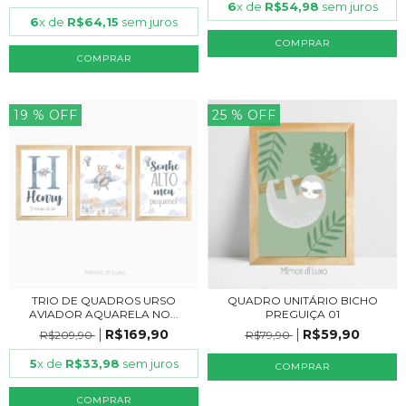
6
x de
R$54,98
sem juros
6
x de
R$64,15
sem juros
COMPRAR
COMPRAR
19
% OFF
25
% OFF
TRIO DE QUADROS URSO
QUADRO UNITÁRIO BICHO
AVIADOR AQUARELA NO...
PREGUIÇA 01
R$169,90
R$59,90
R$209,90
R$79,90
5
x de
R$33,98
sem juros
COMPRAR
COMPRAR