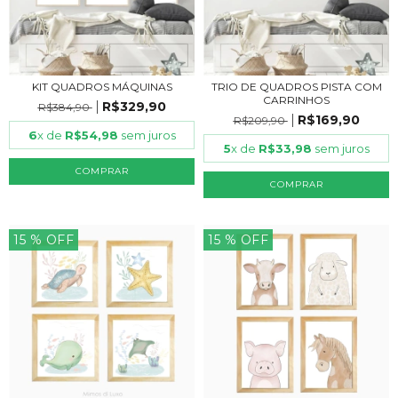
KIT QUADROS MÁQUINAS
TRIO DE QUADROS PISTA COM
CARRINHOS
R$329,90
R$384,90
R$169,90
R$209,90
6
x de
R$54,98
sem juros
5
x de
R$33,98
sem juros
COMPRAR
COMPRAR
15
% OFF
15
% OFF