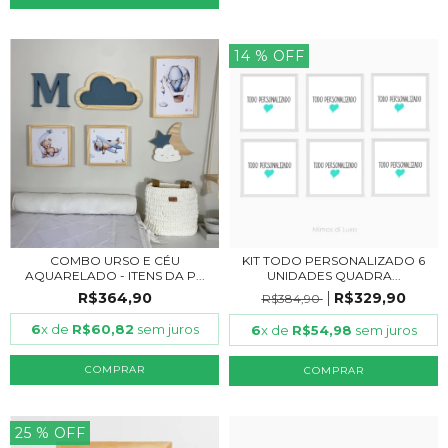
14
% OFF
COMBO URSO E CÉU
KIT TODO PERSONALIZADO 6
AQUARELADO - ITENS DA P...
UNIDADES QUADRA...
R$364,90
R$329,90
R$384,90
6
x de
R$60,82
sem juros
6
x de
R$54,98
sem juros
COMPRAR
COMPRAR
25
% OFF