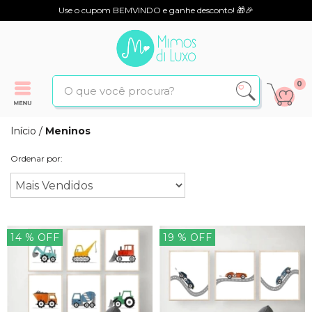
Use o cupom BEMVINDO e ganhe desconto! 🎁🎉
0
Início
/
Meninos
Ordenar por:
14
% OFF
19
% OFF