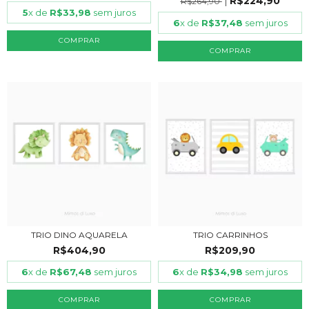
R$224,90
R$264,90
5
x de
R$33,98
sem juros
6
x de
R$37,48
sem juros
COMPRAR
COMPRAR
TRIO DINO AQUARELA
TRIO CARRINHOS
R$404,90
R$209,90
6
x de
R$67,48
sem juros
6
x de
R$34,98
sem juros
COMPRAR
COMPRAR