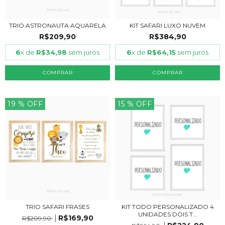
TRIO ASTRONAUTA AQUARELA
KIT SAFARI LUXO NUVEM
R$209,90
R$384,90
6
x de
R$34,98
sem juros
6
x de
R$64,15
sem juros
COMPRAR
COMPRAR
19
% OFF
15
% OFF
TRIO SAFARI FRASES
KIT TODO PERSONALIZADO 4
UNIDADES DOIS T...
R$169,90
R$209,90