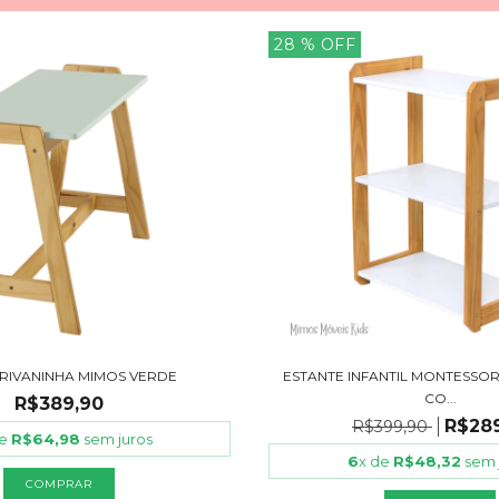
28
% OFF
CRIVANINHA MIMOS VERDE
ESTANTE INFANTIL MONTESSO
CO...
R$389,90
R$28
R$399,90
de
R$64,98
sem juros
6
x de
R$48,32
sem 
COMPRAR