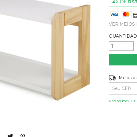
4
X DE
R$3
VER MEIOS
QUANTIDAD
Entregas par
Meios d
Não sei meu C