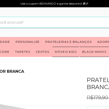
Use o cupom BEMVINDO e ganhe desconto! 🎁🎉
IDADE
PERSONALIZE
PRATELEIRAS E BALANÇOS
ADOR
ECORE
TAPETES
CESTOS
MÓVEIS KIDS
BLACK MIMOS
COR BRANCA
PRATEL
BRANC
R$179,9