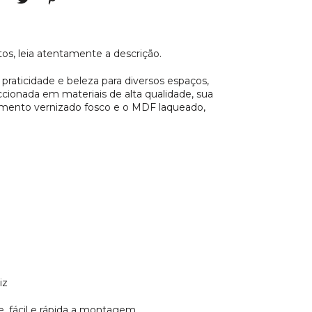
tos, leia atentamente a descrição.
, praticidade e beleza para diversos espaços,
ccionada em materiais de alta qualidade, sua
bamento vernizado fosco e o MDF laqueado,
iz
 fácil e rápida a montagem.