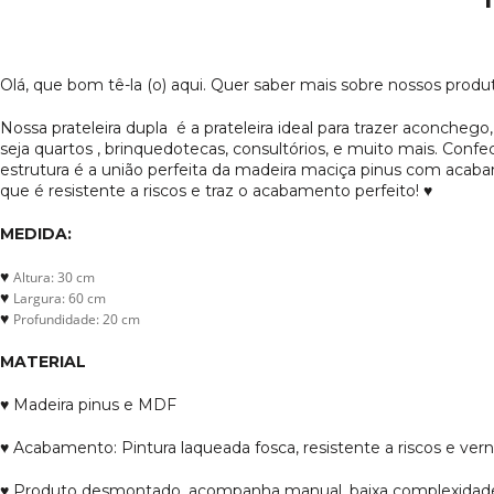
Olá, que bom tê-la (o) aqui. Quer saber mais sobre nossos produ
Nossa prateleira dupla é a prateleira ideal para trazer aconchego
seja quartos , brinquedotecas, consultórios, e muito mais. Confe
estrutura é a união perfeita da madeira maciça pinus com aca
que é resistente a riscos e traz o acabamento perfeito! ♥
MEDIDA:
♥
Altura: 30 cm
♥
Largura: 60 cm
♥
Profundidade: 20 cm
MATERIAL
♥ Madeira pinus e MDF
♥ Acabamento: Pintura laqueada fosca, resistente a riscos e vern
♥ Produto desmontado, acompanha manual, baixa complexidade,