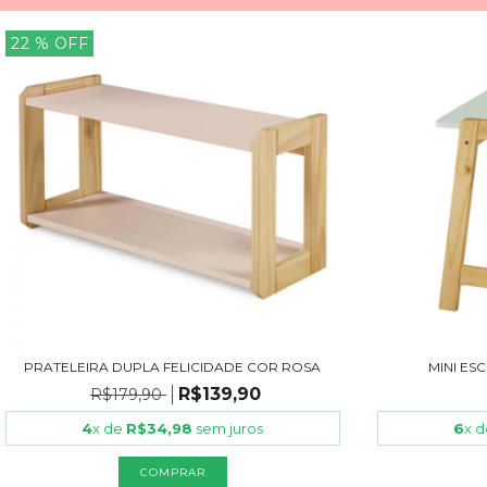
22
% OFF
PRATELEIRA DUPLA FELICIDADE COR ROSA
MINI ES
R$139,90
R$179,90
4
x de
R$34,98
sem juros
6
x 