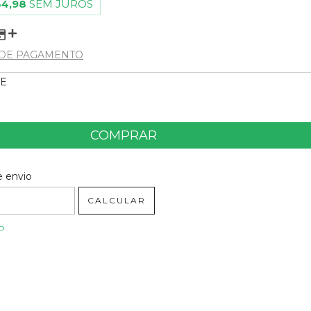
4,98
SEM JUROS
 DE PAGAMENTO
E
a o CEP:
ALTERAR CEP
e envio
CALCULAR
EP