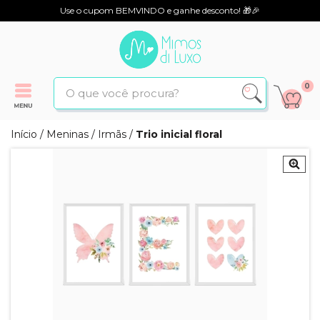
Use o cupom BEMVINDO e ganhe desconto! 🎁🎉
0
Início
/
Meninas
/
Irmãs
/
Trio inicial floral